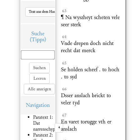
63
Text aus dem Hauptfenster in Zwischenablage kopieren
¶ Na wyszheyt scheten vele
seer sterk
Suche
64
(Tipps)
Vnde drepen doch nicht
recht dat merck
65
Suchen
Se holden scheef . to hoch
. to syd
Leeren
Alle anzeigen
66
Dsser anslach brickt to
veler tyd
Navigation
67
Paratext 1:
En varet torugge vth er
Dat
anslach
narrenschyp
Paratext 2: