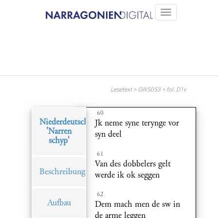
Lesetext > GW5053 > fol. D1v
60
Niederdeutsches
Jk neme syne terynge vor
'Narren
syn deel
schyp'
61
Van des dobbelers gelt
Beschreibung
werde ik ok seggen
62
Aufbau
Dem mach men de sw in
de arme leggen