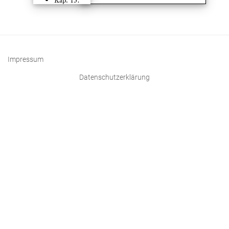
Kap. 13:
Vrouwe .
Fenus .
Kap. 13:
Van .
Boleren .
Kap. 14:
Impressum
Van .
Gnade .
Datenschutzerklärung
vnde . recht
Kap. 15:
Feedback zur aktuellen Seite
Van .
Dorlykem .
anslach
Kap. 16:
Van .
Fullen .
vnde .
brassen
Kap. 17:
Van
Vnnutten
Rikedom
Kap. 18: