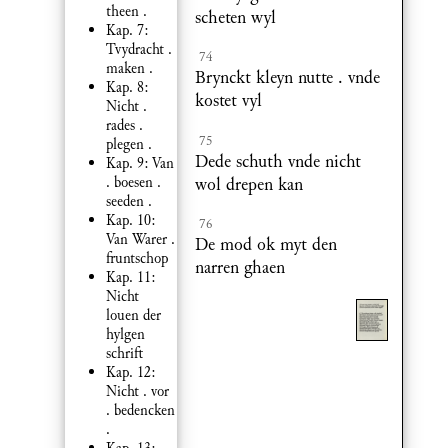
theen .
scheten wyl
Kap. 7:
Tvydracht .
74
maken .
Brynckt kleyn nutte . vnde
Kap. 8:
kostet vyl
Nicht .
rades .
75
plegen .
Dede schuth vnde nicht
Kap. 9: Van
wol drepen kan
. boesen .
seeden .
Kap. 10:
76
Van Warer .
De mod ok myt den
fruntschop
narren ghaen
Kap. 11:
Nicht
louen der
hylgen
schrift
Kap. 12:
Nicht . vor
. bedencken
.