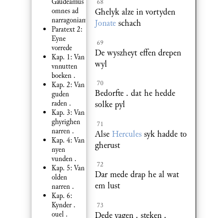
Gaudeamus
68
omnes ad
Ghelyk alze in vortyden
narragoniam
Jonate
schach
Paratext 2:
Eyne
69
vorrede
De wyszheyt effen drepen
Kap. 1: Van
wyl
vnnutten
boeken .
70
Kap. 2: Van
Bedorfte . dat he hedde
guden
raden .
solke pyl
Kap. 3: Van
ghyrighen
71
narren .
Alse
Hercules
syk hadde to
Kap. 4: Van
gherust
nyen
vunden .
72
Kap. 5: Van
Dar mede drap he al wat
olden
em lust
narren .
Kap. 6:
Kynder .
73
Dede yagen . steken .
ouel .