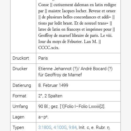
Conse || cutiuement daleman en latin redigee
par || maistre Iacques locher. Reveue et ornee
|| de plusieurs belles concordances et addi= ||
tions par ledit brant. Et de nouuel trans= ||
latee de latin en francoys et imprimee pour ||
Geoffroy de marnef libraire de paris. Le viii.
Iour du moys de Feburier. Lan M. ||
CCCC.xcix.
Druckort
Paris
Drucker
Etienne Jehannot (?)/ André Bocard (?)
für Geoffroy de Marnef
Datierung
8. Februar 1499
Format
2°, 2 Spalten
Umfang
90 Bl.; gez. [1]Folio I–Folio Lxxxiii[2].
Lagen
a–p⁶.
Typen
3:180G
,
4:100G
,
9:84
, Init. c, e. Rubr. η.