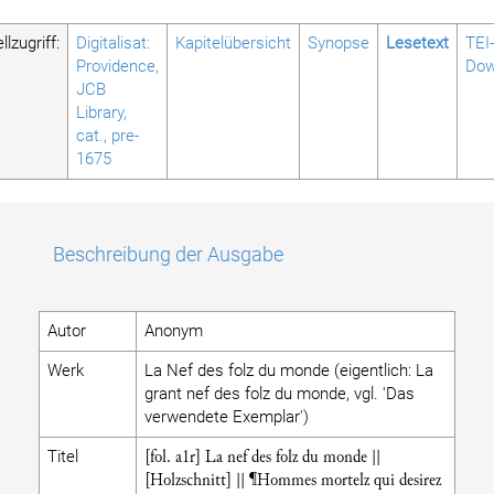
lzugriff:
Digitalisat:
Kapitelübersicht
Synopse
Lesetext
TEI-
Providence,
Dow
JCB
Library,
cat., pre-
1675
Beschreibung der Ausgabe
Autor
Anonym
Werk
La Nef des folz du monde (eigentlich: La
grant nef des folz du monde, vgl. 'Das
verwendete Exemplar')
[fol. a1r] La nef des folz du monde ||
Titel
[Holzschnitt] || ¶Hommes mortelz qui desirez