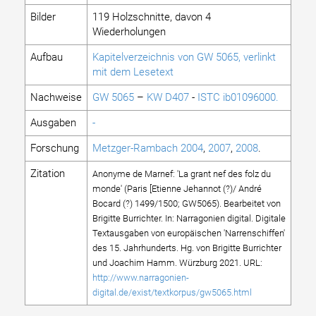
Bilder
119 Holzschnitte, davon 4
Wiederholungen
Aufbau
Kapitelverzeichnis von GW 5065, verlinkt
mit dem Lesetext
Nachweise
GW 5065
–
KW D407
-
ISTC ib01096000.
Ausgaben
-
Forschung
Metzger-Rambach 2004
,
2007
,
2008
.
Zitation
Anonyme de Marnef: 'La grant nef des folz du
monde' (Paris [Etienne Jehannot (?)/ André
Bocard (?) 1499/1500; GW5065). Bearbeitet von
Brigitte Burrichter. In: Narragonien digital. Digitale
Textausgaben von europäischen 'Narrenschiffen'
des 15. Jahrhunderts. Hg. von Brigitte Burrichter
und Joachim Hamm. Würzburg 2021. URL:
http://www.narragonien-
digital.de/exist/textkorpus/gw5065.html