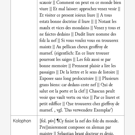
scauoir || Comment on peut en ce monde bien
viure || Et mal laisser: approchez venez veoir ||
Et visiter ce present ioieux liure || A tous
estatz bonne doctrine il liure || || Notant les
maulx et vices des mondains || Venez y tous et
ne faictes dedains || Dudit liure nomme des
folz la nef || Si vous voulez vous en trouuerez
maintz || Au pellican cheux geoffroy de
marnef. (eigentlich: En ce liure trouuer
pourront les saiges || Les folz aussi se par
bonne memoire || Prennent plaisir a lire les
passaiges || De la lettre et le sens de listoire ||
Exposee sans long prolocutoire || || Plusieurs
grans biens: car dedans ceste nef || Qui de
salut est la porte et la clef || Chascun peult
veoir que vault vertu ou vice || Par ce liuret et
petit ediffice || Que trouuerez chez gieffroy de
marnef. , vgl. 'Das verwendete Exemplar')
[fol. p6v] ¶Cy finist la nef des folz du monde.
Kolophon
Pre||mierement composee en aleman par
maistre || Sebastian brant docteur es droiz.