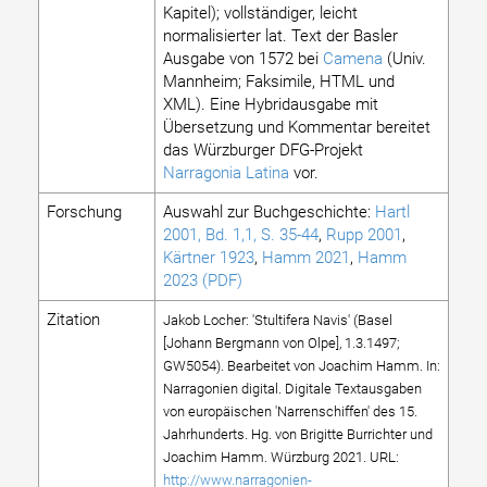
Kapitel); vollständiger, leicht
normalisierter lat. Text der Basler
Ausgabe von 1572 bei
Camena
(Univ.
Mannheim; Faksimile, HTML und
XML). Eine Hybridausgabe mit
Übersetzung und Kommentar bereitet
das Würzburger DFG-Projekt
Narragonia Latina
vor.
Forschung
Auswahl zur Buchgeschichte:
Hartl
2001, Bd. 1,1, S. 35-44
,
Rupp 2001
,
Kärtner 1923
,
Hamm 2021
,
Hamm
2023 (PDF)
Zitation
Jakob Locher: 'Stultifera Navis' (Basel
[Johann Bergmann von Olpe], 1.3.1497;
GW5054). Bearbeitet von Joachim Hamm. In:
Narragonien digital. Digitale Textausgaben
von europäischen 'Narrenschiffen' des 15.
Jahrhunderts. Hg. von Brigitte Burrichter und
Joachim Hamm. Würzburg 2021. URL:
http://www.narragonien-