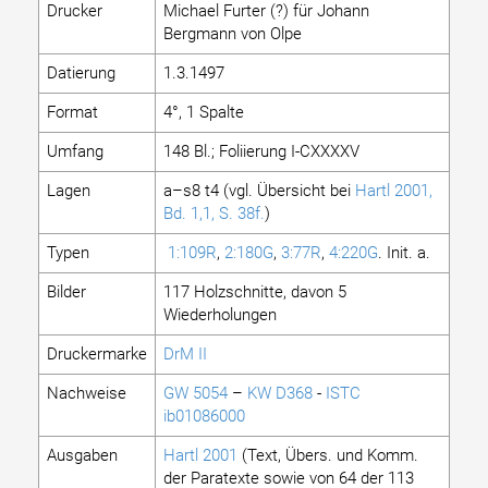
Drucker
Michael Furter (?) für Johann
Bergmann von Olpe
Datierung
1.3.1497
Format
4°, 1 Spalte
Umfang
148 Bl.; Foliierung I-CXXXXV
Lagen
a–s8 t4 (vgl. Übersicht bei
Hartl 2001,
Bd. 1,1, S. 38f.
)
Typen
1:109R
,
2:180G
,
3:77R
,
4:220G
. Init. a.
Bilder
117 Holzschnitte, davon 5
Wiederholungen
Druckermarke
DrM II
Nachweise
GW 5054
–
KW D368
-
ISTC
ib01086000
Ausgaben
Hartl 2001
(Text, Übers. und Komm.
der Paratexte sowie von 64 der 113