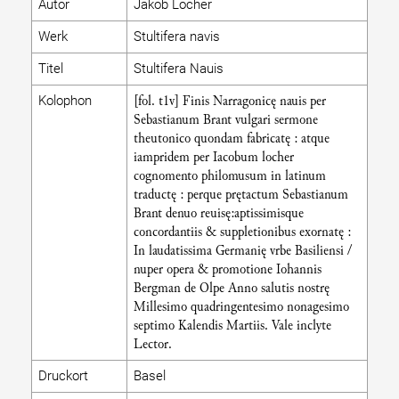
Autor
Jakob Locher
Werk
Stultifera navis
Titel
Stultifera Nauis
[fol. t1v] Finis Narragonicę nauis per
Kolophon
Sebastianum Brant vulgari sermone
theutonico quondam fabricatę : atque
iampridem per Iacobum locher
cognomento philomusum in latinum
traductę : perque prętactum Sebastianum
Brant denuo reuisę:aptissimisque
concordantiis & suppletionibus exornatę :
In laudatissima Germanię vrbe Basiliensi /
nuper opera & promotione Iohannis
Bergman de Olpe Anno salutis nostrę
Millesimo quadringentesimo nonagesimo
septimo Kalendis Martiis. Vale inclyte
Lector.
Druckort
Basel