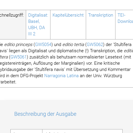
chnellzugriff:
Digitalisat:
Kapitelübersicht
Transkription
TEI-
Basel,
Downlo
UBH, DA
III 2
ie
editio princeps
(
GW5054
) und
editio tertia
(
GW5062
) der 'Stultifera
avis' liegen als Digitalisat und diplomatische (!) Transkription, die
editi
ltera
(
GW5061
) zusätzlich als behutsam normalisierter Lesetext (mit
egistereinträgen, Auflösung der Marginalien) vor. Eine kritische
ybridausgabe der 'Stultifera navis' mit Übersetzung und Kommentar
ird in dem DFG-Projekt
Narragonia Latina
an der Univ. Würzburg
rarbeitet.
Beschreibung der Ausgabe