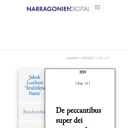
Lesetext > GW5061 > fol. d1r
XXV
Jakob
Lochers
[ Kap. 14 ]
'Stultifera
Navis'
De peccantibus
Beschreibung
super dei