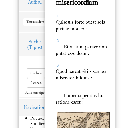
misericordiam
Aufbau
1'
Quisquis forte putat sola
Text aus dem Hauptfenster in Zwischenablage kopieren
pietate moueri :
2'
Suche
Et iustum pariter non
(Tipps)
putat esse deum.
3'
Quod parcat vitiis semper
Suchen
miserator iniquis :
Leeren
4'
Alle anzeigen
Humana penitus hic
ratione caret :
Navigation
Paratext 1:
Stultifera