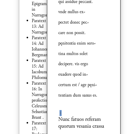
qui assidue peccant.
Epigramma
in
vnde nullus ex⸗
Narragoniam
Paratext
pectet donec pec⸗
13: Ad
Narragoniam
care non possit.
Paratext
pęnitentia enim sero⸗
14: Ad
Iohannem
tina multos solet
Bergmannum
Paratext
decipere. vis ergo
15: Ad
Iacobum
euadere quod in⸗
Philomusum
Paratext
certum est / age pęni⸗
16: In
Narragonicam
tentiam dum sanus es.
profectionem
Celeusma
Sebastiani
1
Brant .
Nunc fatuos referam
Paratext
quorum vesania crassa
17: