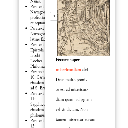
Nauis.
Paratext 1:
Narragonicę
profectionis
nunquam
Paratext 7:
Narragonia
latine facta
Paratext 8:
Epistola
Iacobi
Peccare super
Locher
Philomusi
misericordiam
dei
Paratext
10: Carmen
Deus multo proni⸗
eiusdem :
ad S. Brant
or est ad misericor⸗
Paratext
11:
diam quam ad pęnam
Sapphicon
vel vindictam. Non
eiusdem
philomusi
tamen miseretur eorum
Paratext
12: