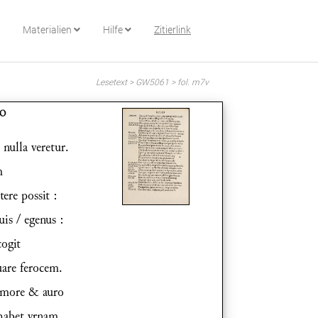
Materialien
Hilfe
Zitierlink
Lesetext > GW5061 > fol. m7v
IO
nulla veretur.
m
ere possit :
uis / egenus :
cogit
are ferocem.
rmore & auro
 habet vrnam.