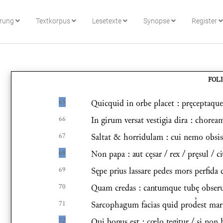
hrung
Textkorpus
Lesetexte
Synopse
Register
FOL
65
Quicquid in orbe placet : pręceptaque 
66
In girum versat vestigia dira : chorea
67
Saltat & horridulam : cui nemo obsist
68
Non papa : aut cęsar / rex / pręsul / ci
69
Sępe prius lassare pedes mors perfida 
70
Quam credas : cantumque tubę obseru
71
Sarcophagum facias quid prod᷎est ma
72
Qui bonus est : cœlo tegitur / si non