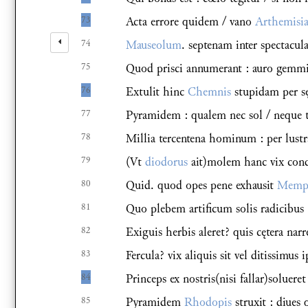
73
Acta errore quidem / vano
Arthemisi
74
Mauseolum
. septenam inter spectacu
75
Quod prisci annumerant : auro gemmi
76
Extulit hinc
Chemnis
stupidam per sę
77
Pyramidem : qualem nec sol / neque te
78
Millia tercentena hominum : per lustr
79
(Vt
diodorus
ait)molem hanc vix cond
80
Quid. quod opes pene exhausit
Memph
81
Quo plebem artificum solis radicibus 
82
Exiguis herbis aleret? quis cętera narr
83
Fercula? vix aliquis sit vel ditissimus i
84
Princeps ex nostris(nisi fallar)solueret 
85
Pyramidem
Rhodopis
struxit : diues