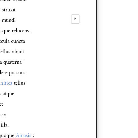
a
struxit
la mundi
sque relucens.
cula cuncta
llus obiuit.
a quaterna :
ere possunt.
itica
tellus
: atque
et
pse
illa.
 quoque
Amasis
: