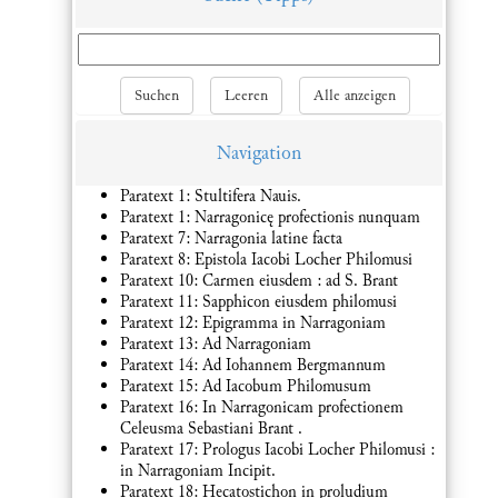
Suchen
Leeren
Alle anzeigen
Navigation
Paratext 1: Stultifera Nauis.
Paratext 1: Narragonicę profectionis nunquam
Paratext 7: Narragonia latine facta
Paratext 8: Epistola Iacobi Locher Philomusi
Paratext 10: Carmen eiusdem : ad S. Brant
Paratext 11: Sapphicon eiusdem philomusi
Paratext 12: Epigramma in Narragoniam
Paratext 13: Ad Narragoniam
Paratext 14: Ad Iohannem Bergmannum
Paratext 15: Ad Iacobum Philomusum
Paratext 16: In Narragonicam profectionem
Celeusma Sebastiani Brant .
Paratext 17: Prologus Iacobi Locher Philomusi :
in Narragoniam Incipit.
Paratext 18: Hecatostichon in proludium