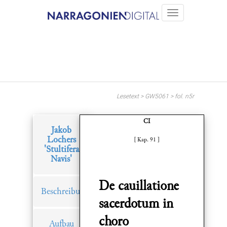
Lesetext > GW5061 > fol. n5r
CI
Jakob
Lochers
[ Kap. 91 ]
'Stultifera
Navis'
De cauillatione
Beschreibung
sacerdotum in
choro
Aufbau