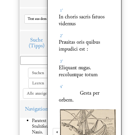
1'
In choris sacris fatuos
Text aus dem Hauptfenster in Zwischenablage kopieren
videmus
2'
Suche
Prauitas oris quibus
(Tipps)
impudici est :
3'
Eliquant nugas.
Suchen
recoluntque totum
Leeren
4'
Gesta per
Alle anzeigen
orbem.
Navigation
Paratext 1:
Stultifera
Nauis.