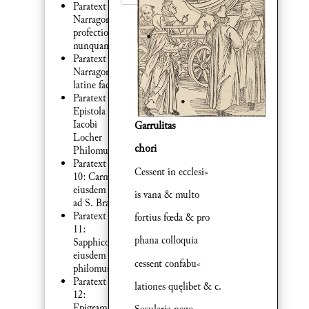
Paratext 1:
Narragonicę
profectionis
nunquam
Paratext 7:
Narragonia
latine facta
Paratext 8:
Epistola
Iacobi
Garrulitas
Locher
chori
Philomusi
Paratext
Cessent in ecclesi⸗
10: Carmen
eiusdem :
is vana & multo
ad S. Brant
Paratext
fortius fœda & pro
11:
phana colloquia
Sapphicon
eiusdem
cessent confabu⸗
philomusi
Paratext
lationes quęlibet & c.
12:
Epigramma