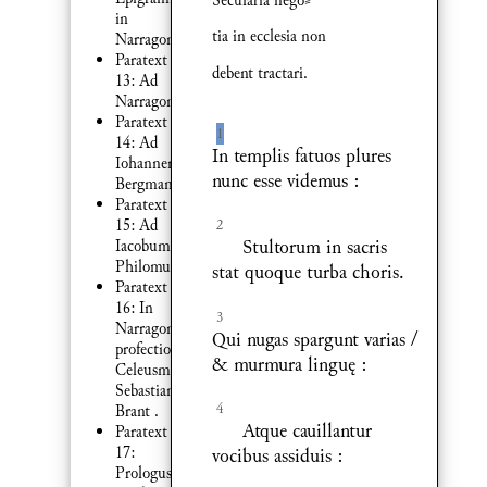
Secularia nego⸗
in
tia in ecclesia non
Narragoniam
Paratext
debent tractari.
13: Ad
Narragoniam
Paratext
1
14: Ad
In templis fatuos plures
Iohannem
nunc esse videmus :
Bergmannum
Paratext
15: Ad
2
Stultorum in sacris
Iacobum
Philomusum
stat quoque turba choris.
Paratext
16: In
3
Narragonicam
Qui nugas spargunt varias /
profectionem
& murmura linguę :
Celeusma
Sebastiani
4
Brant .
Atque cauillantur
Paratext
17:
vocibus assiduis :
Prologus