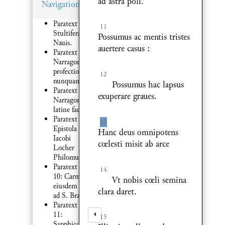
ad astra poli.
Navigation
Paratext 1:
11
Stultifera
Possumus ac mentis tristes
Nauis.
auertere casus :
Paratext 1:
Narragonicę
profectionis
12
nunquam
Possumus hac lapsus
Paratext 7:
exuperare graues.
Narragonia
latine facta
Paratext 8:
13
Epistola
Hanc deus omnipotens
Iacobi
cœlesti misit ab arce
Locher
Philomusi
Paratext
14
10: Carmen
Vt nobis cœli semina
eiusdem :
clara daret.
ad S. Brant
Paratext
11:
15
Sapphicon