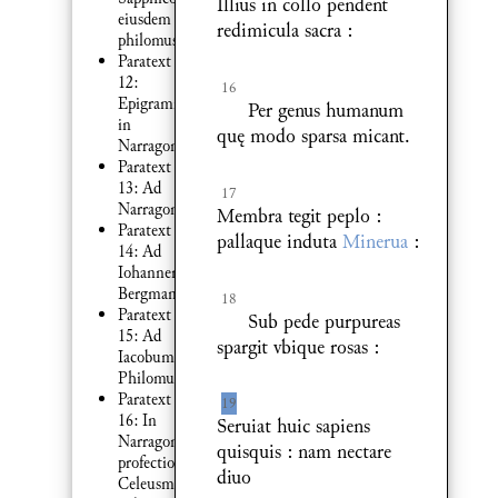
Illius in collo pendent
eiusdem
redimicula sacra :
philomusi
Paratext
12:
16
Epigramma
Per genus humanum
in
quę modo sparsa micant.
Narragoniam
Paratext
13: Ad
17
Narragoniam
Membra tegit peplo :
Paratext
pallaque induta
Minerua
:
14: Ad
Iohannem
Bergmannum
18
Paratext
Sub pede purpureas
15: Ad
spargit vbique rosas :
Iacobum
Philomusum
Paratext
19
16: In
Seruiat huic sapiens
Narragonicam
quisquis : nam nectare
profectionem
diuo
Celeusma