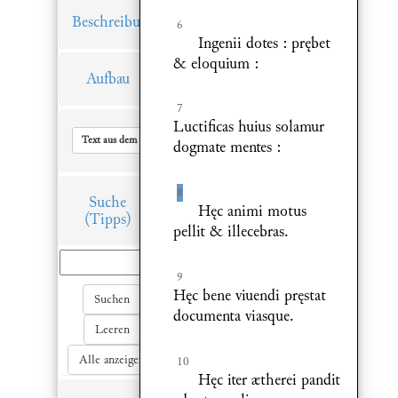
Beschreibung
6
Ingenii dotes : prębet
& eloquium :
Aufbau
7
Luctificas huius solamur
Text aus dem Hauptfenster in Zwischenablage kopieren
dogmate mentes :
8
Suche
Hęc animi motus
(Tipps)
pellit & illecebras.
9
Hęc bene viuendi pręstat
Suchen
documenta viasque.
Leeren
Alle anzeigen
10
Hęc iter ætherei pandit