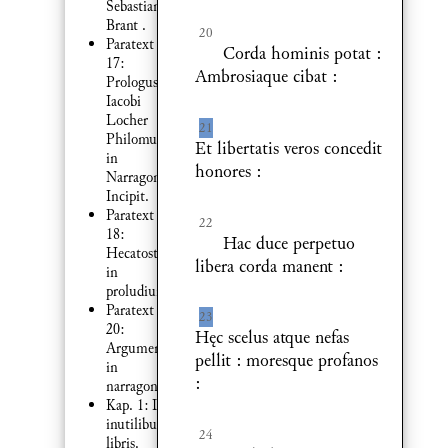
Sebastiani
Brant .
20
Paratext
Corda hominis potat :
17:
Ambrosiaque cibat :
Prologus
Iacobi
Locher
21
Philomusi :
Et libertatis veros concedit
in
honores :
Narragoniam
Incipit.
Paratext
22
18:
Hac duce perpetuo
Hecatostichon
libera corda manent :
in
proludium
Paratext
23
20:
Hęc scelus atque nefas
Argumentum
pellit : moresque profanos
in
:
narragoniam
Kap. 1: De
inutilibus
24
libris.