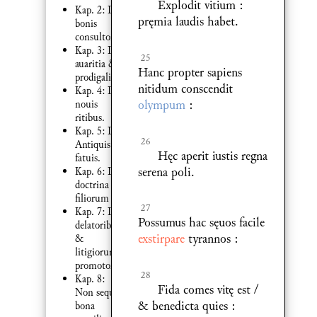
Explodit vitium :
Kap. 2: De
pręmia laudis habet.
bonis
consultoribus.
Kap. 3: De
25
auaritia &
Hanc propter sapiens
prodigalitate
nitidum conscendit
Kap. 4: De
olympum
:
nouis
ritibus.
Kap. 5: De
26
Antiquis
Hęc aperit iustis regna
fatuis.
serena poli.
Kap. 6: De
doctrina
filiorum
27
Kap. 7: De
Possumus hac sęuos facile
delatoribus
exstirpare
tyrannos :
&
litigiorum
promotoribus.
28
Kap. 8:
Fida comes vitę est /
Non sequi
& benedicta quies :
bona