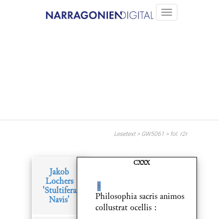
Lesetext > GW5061 > fol. r2r
CXXX
Jakob
Lochers
5
'Stultifera
Philosophia sacris animos
Navis'
collustrat ocellis :