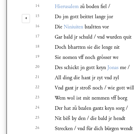
14
Hierusalem
z boden fiel /
15
Do jm gott beittet lange jor
16
Die
Niniuiten
bzaltten vor
17
Gar bald jr schuld / vnd wurden quit
18
Doch bhartten sie die lenge nit
19
Sie nomen vff noch grsser we
20
Des schickt jn gott keyn
Jonas
me /
21
All ding die hant jr zyt vnd zyl
22
Vnd gant jr stroß noch / wie gott will
23
Wem wol ist mit nemmen vff borg
24
Der hat z bzalen gantz keyn sorg /
25
Nit biß by den / die bald jr hendt
26
Strecken / vnd für dich bürgen wendt