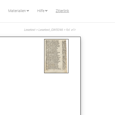
Materialien
Hilfe
Zitierlink
Lesetext > Lesetext_GW5046 > fol. e1r