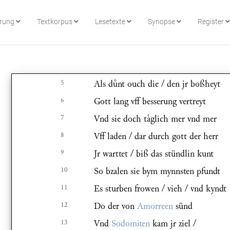
hrung
Textkorpus
Lesetexte
Synopse
Register
5
Als dnt ouch die / den jr boßheyt
6
Gott lang vff besserung vertreyt
7
Vnd sie doch tglich mer vnd mer
8
Vff laden / dar durch gott der herr
9
Jr warttet / biß das stündlin kunt
10
So bzalen sie bym mynnsten pfundt
11
Es sturben frowen / vieh / vnd kyndt
12
Do der von
Amorreen
sünd
13
Vnd
Sodomiten
kam jr ziel /