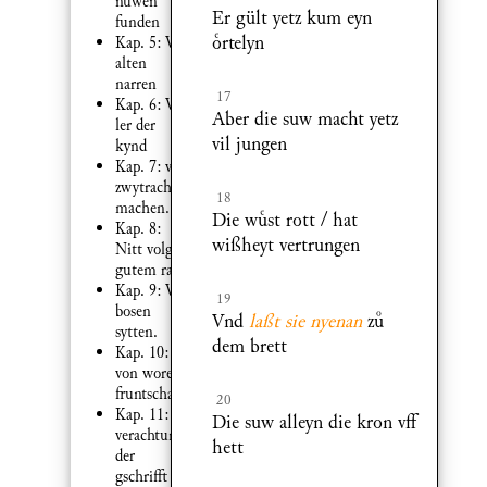
nuwen
Er gült yetz kum eyn
funden
rtelyn
Kap. 5: Von
alten
narren
17
Kap. 6: Von
Aber die suw macht yetz
ler der
vil jungen
kynd
Kap. 7: von
zwytracht
18
machen.
Die wst rott / hat
Kap. 8:
wißheyt vertrungen
Nitt volgen
gutem ratt.
Kap. 9: Von
19
bosen
Vnd
laßt sie nyenan
z
sytten.
dem brett
Kap. 10:
von worer
fruntschafft
20
Kap. 11:
Die suw alleyn die kron vff
verachtung
hett
der
gschrifft