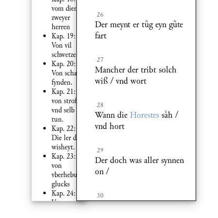
vom dienst
26
zweyer
Der meynt er tg eyn gte
herren
fart
Kap. 19:
Von vil
schwetzen.
27
Kap. 20:
Mancher der tribt solch
Von schatz
wiß / vnd wort
fynden.
Kap. 21:
von stroffen
28
vnd selb
Wann die
Horestes
sh /
tun.
vnd hort
Kap. 22:
Die ler der
wisheyt.
29
Kap. 23:
Der doch was aller synnen
von
on /
vberhebung
glucks
Kap. 24:
30
Von zu vil
Er sprech es hetts keyn
sorg.
synniger gton /