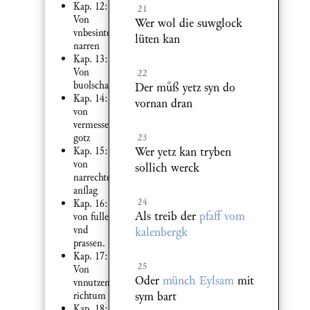
Kap. 12:
21
Von
Wer wol die suwglock
vnbesinten
lüten kan
narren
Kap. 13:
Von
22
buolschafft.
Der mß yetz syn do
Kap. 14:
vornan dran
von
vermessenheyt
gotz
23
Wer yetz kan tryben
Kap. 15:
von
sollich werck
narrechtem
anag
24
Kap. 16:
Als treib der
pfaff vom
von fullen
vnd
kalenbergk
prassen.
Kap. 17:
25
Von
Oder
münch Eylsam
mit
vnnutzem
sym bart
richtum
Kap. 18: