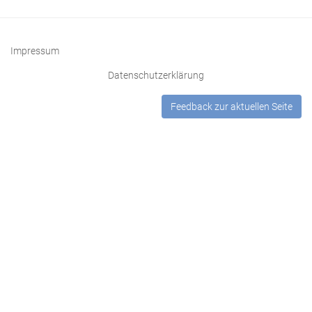
Kap. 25:
von zuo
borg vff
31
nemen.
Sufer jns dorff
/ ist
Impressum
Kap. 26:
worden blyndt
von
Datenschutzerklärung
vnnutzem
wunschen
32
Feedback zur aktuellen Seite
Das schafft / das buren
Kap. 27:
von
druncken syndt
vnnutzem
studieren
33
Kap. 28:
Her Ellerkntz
den
Von wider
gott reden
vordantz hat
Kap. 29:
Der ander
34
lut vrteilt.
Mit wst geng / vnd
Kap. 30:
seltten satt
Von vile der
pfrunden
Kap. 31:
Von
vffschlag