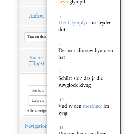
keyn
glympff
Aufbau
7
Her Glympfyus
ist leyder
dot
Text aus dem Hauptfenster in Zwischenablage kopieren
8
Der narr die suw byn oren
hat
Suche
(Tipps)
9
Schütt sie / das jr die
suwglock klyng
Suchen
10
Leeren
Vnd sy den
moringer
jm
Alle anzeigen
syng
Navigation
11
Die suw hat yetz alleyn