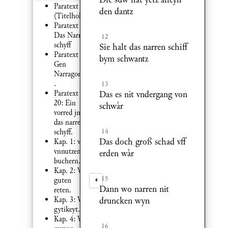
Paratext 2:
den dantz
(Titelholzschnitt)
Paratext 2:
Das Narren
12
schyff
Sie halt das narren schiff
Paratext 4:
bym schwantz
Gen
Narragonien
.
13
Paratext
Das es nit vndergang von
20: Ein
schwr
vorred jn
das narren
14
schyff.
Das doch groß schad vff
Kap. 1: von
vnnutzen
erden wr
buchern.
Kap. 2: Von
15
guten
Dann wo narren nit
reten.
Kap. 3: Von
druncken wyn
gytikeyt.
Kap. 4: Von
16