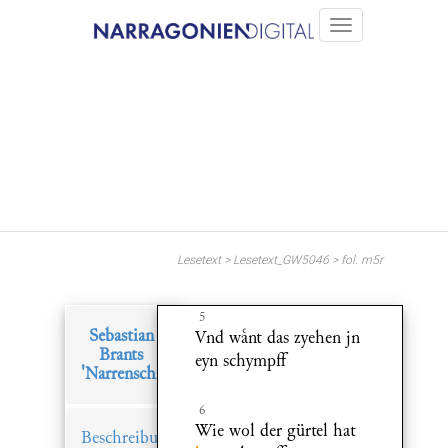
Lesetext > Lesetext_GW5046 > fol. m5r
5
Sebastian
Vnd wnt das zyehen jn
Brants
eyn schympff
'Narrenschiff'
6
Wie wol der gürtel hat
Beschreibung