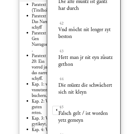
Die alte müntz ist gantz
Paratext 2:
har durch
(Titelholzschnitt)
Paratext 2:
Das Narren
42
schyff
Vnd mcht nit lenger zyt
Paratext 4:
beston
Gen
Narragonien
.
43
Paratext
Hett man jr nit eyn zsatz
20: Ein
gethon
vorred jn
das narren
schyff.
44
Kap. 1: von
Die müntz die schwchert
vnnutzen
sich nit kleyn
buchern.
Kap. 2: Von
guten
45
Falsch gelt / ist worden
reten.
Kap. 3: Von
yetz gemeyn
gytikeyt.
Kap. 4: Von