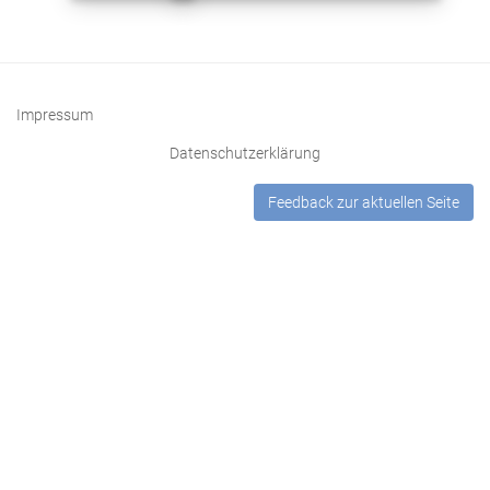
kennt
Kap. 25:
von zuo
borg vff
61
nemen.
Vil hant also verderbet
Kap. 26:
sich
von
Impressum
vnnutzem
Datenschutzerklärung
wunschen
62
Kap. 27:
Gar wenig sint syn worden
von
Feedback zur aktuellen Seite
rich
vnnutzem
studieren
Kap. 28:
63
Von wider
Dann
Aristoteles
der gycht
gott reden
Kap. 29:
Der ander
64
lut vrteilt.
Die gstalt der ding
Kap. 30:
wandeln sich nicht
Von vile der
pfrunden
Kap. 31:
s ij
Von
vffschlag