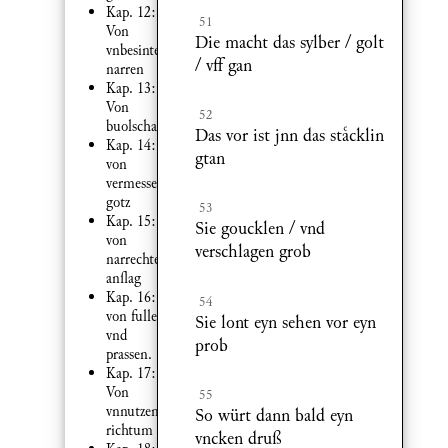
Kap. 12:
51
Von
Die macht das sylber / golt
vnbesinten
/ vff gan
narren
Kap. 13:
Von
52
buolschafft.
Das vor ist jnn das stcklin
Kap. 14:
gtan
von
vermessenheyt
gotz
53
Kap. 15:
Sie goucklen / vnd
von
verschlagen grob
narrechtem
anag
Kap. 16:
54
von fullen
Sie lont eyn sehen vor eyn
vnd
prob
prassen.
Kap. 17:
Von
55
vnnutzem
So würt dann bald eyn
richtum
vncken druß