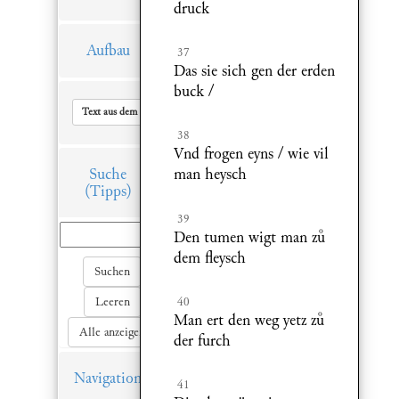
druck
Aufbau
37
Das sie sich gen der erden
buck /
Text aus dem Hauptfenster in Zwischenablage kopieren
38
Vnd frogen eyns / wie vil
Suche
man heysch
(Tipps)
39
Den tumen wigt man z
dem fleysch
Suchen
40
Leeren
Man ert den weg yetz z
Alle anzeigen
der furch
Navigation
41