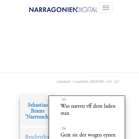
Lesetext > Lesetext_GW5046 > fol. s2r
35
Sebastian
Was narren vff dem laden
Brants
stan
'Narrenschiff'
36
Gent sie der wogen eynen
Beschreibung