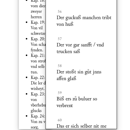
Kap. 18:
vom dienst
zweyer
56
herren
Der guckuß manchen tribt
Kap. 19:
von huß
Von vil
schwetzen.
57
Kap. 20:
Der vor gar sanfft / vnd
Von schatz
fynden.
trucken saß
Kap. 21:
von stroffen
58
vnd selb
Der stoßt sin gt jnns
tun.
Kap. 22:
affen glaß
Die ler der
wisheyt.
59
Kap. 23:
Biß ers z buluer so
von
verbrent
vberhebung
glucks
Kap. 24:
60
Von zu vil
Das er sich selber nit me
sorg.