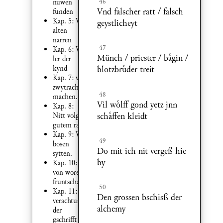
46
nuwen
Vnd falscher ratt / falsch
funden
Kap. 5: Von
geystlicheyt
alten
narren
47
Kap. 6: Von
Münch / priester / bgin /
ler der
kynd
blotzbrder treit
Kap. 7: von
zwytracht
48
machen.
Vil wlff gond yetz jnn
Kap. 8:
schffen kleidt
Nitt volgen
gutem ratt.
Kap. 9: Von
49
bosen
Do mit ich nit vergeß hie
sytten.
by
Kap. 10:
von worer
fruntschafft
50
Kap. 11:
Den grossen bschisß der
verachtung
alchemy
der
gschrifft