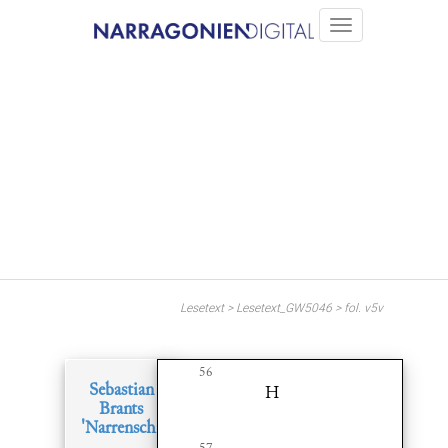
Lesetext > Lesetext_GW5046 > fol. v5v
56
Sebastian
H
Brants
'Narrenschiff'
57