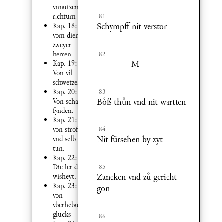
vnnutzem
81
richtum
Schympff nit verston
Kap. 18:
vom dienst
zweyer
82
herren
M
Kap. 19:
Von vil
schwetzen.
83
Kap. 20:
Bß thn vnd nit wartten
Von schatz
fynden.
Kap. 21:
84
von stroffen
Nit fürsehen by zyt
vnd selb
tun.
Kap. 22:
85
Die ler der
Zancken vnd z gericht
wisheyt.
Kap. 23:
gon
von
vberhebung
glucks
86