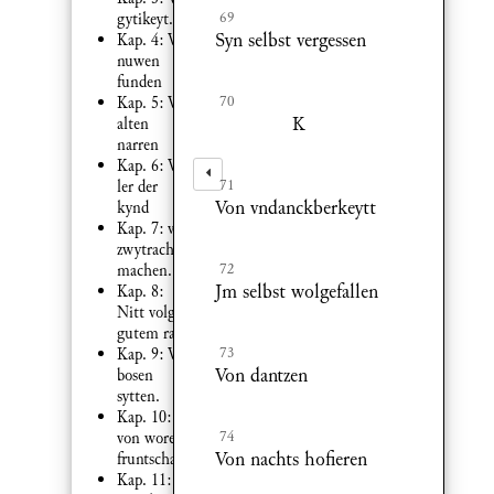
69
gytikeyt.
Syn selbst vergessen
Kap. 4: Von
nuwen
funden
70
Kap. 5: Von
K
alten
narren
Kap. 6: Von
71
ler der
Von vndanckberkeytt
kynd
Kap. 7: von
zwytracht
72
machen.
Jm selbst wolgefallen
Kap. 8:
Nitt volgen
gutem ratt.
73
Kap. 9: Von
Von dantzen
bosen
sytten.
Kap. 10:
74
von worer
Von nachts hofieren
fruntschafft
Kap. 11: