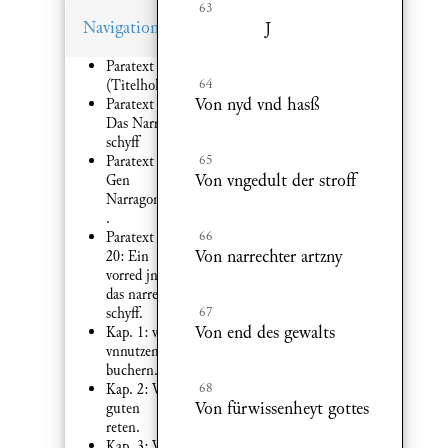
63
Navigation
J
Paratext 2:
64
(Titelholzschnitt)
Von nyd vnd hasß
Paratext 2:
Das Narren
schyff
65
Paratext 4:
Von vngedult der stroff
Gen
Narragonien
.
66
Paratext
Von narrechter artzny
20: Ein
vorred jn
das narren
67
schyff.
Von end des gewalts
Kap. 1: von
vnnutzen
buchern.
68
Kap. 2: Von
Von fürwissenheyt gottes
guten
reten.
Kap. 3: Von