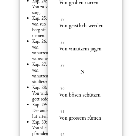
Kap. 24:
Von groben narren
Von zu vil
sorg.
Kap. 25:
87
von zuo
Von geistlich werden
borg vff
nemen.
Kap. 26:
88
von
Von vnnützem jagen
vnnutzem
wunschen
Kap. 27:
89
von
N
vnnutzem
studieren
Kap. 28:
90
Von wider
Von bsen schützen
gott reden
Kap. 29:
Der ander
91
lut vrteilt.
Von grossem rmen
Kap. 30:
Von vile der
pfrunden
92