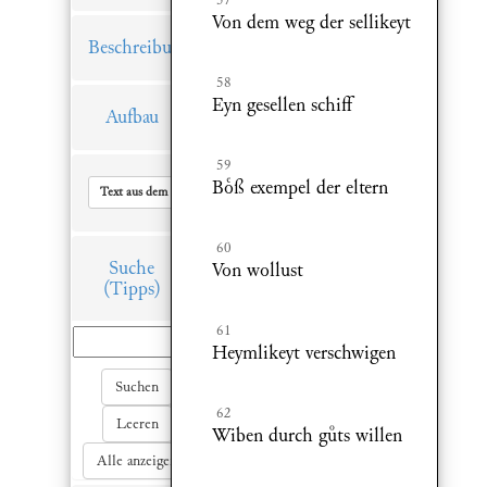
Von dem weg der sellikeyt
Beschreibung
58
Eyn gesellen schiff
Aufbau
59
Bß exempel der eltern
Text aus dem Hauptfenster in Zwischenablage kopieren
60
Suche
Von wollust
(Tipps)
61
Heymlikeyt verschwigen
Suchen
62
Leeren
Wiben durch gts willen
Alle anzeigen