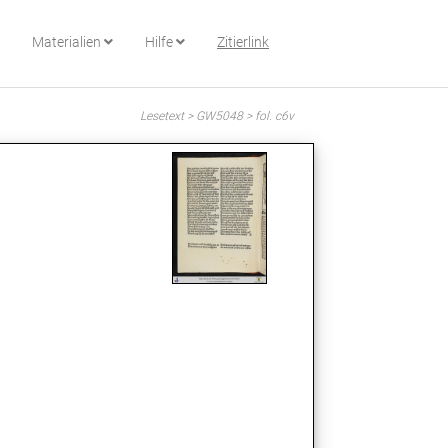
Materialien
Hilfe
Zitierlink
Lesetext > GW5048 > fol. c6v