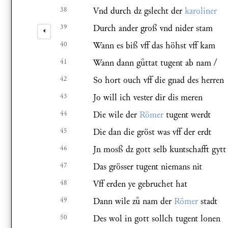
38
Vnd durch dz gslecht der
karoliner
39
Durch ander groß vnd nider stam
40
Wann es biß vff das höhst vff kam
41
Wann dann gttat tugent ab nam /
42
So hort ouch vff die gnad des herren
43
Jo will ich vester dir dis meren
44
Die wile der
Römer
tugent werdt
45
Die dan die gröst was vff der erdt
46
Jn mosß dz gott selb kuntschafft gytt
47
Das grösser tugent niemans nit
48
Vff erden ye gebruchet hat
49
Dann wile z nam der
Römer
stadt
50
Des wol in gott sollch tugent lonen