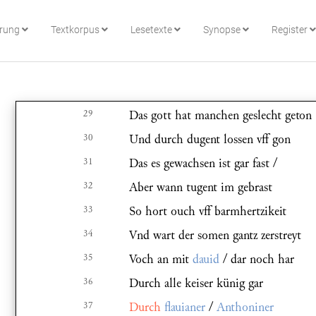
hrung
Textkorpus
Lesetexte
Synopse
Register
29
Das gott hat manchen geslecht geton
30
Und durch dugent lossen vff gon
31
Das es gewachsen ist gar fast /
32
Aber wann tugent im gebrast
33
So hort ouch vff barmhertzikeit
34
Vnd wart der somen gantz zerstreyt
35
Voch an mit
dauid
/ dar noch har
36
Durch alle keiser künig gar
37
Durch
flauianer
/
Anthoniner