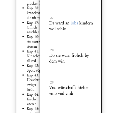
glückes fall
Kap. 38:
krancken
die nit volg
27
Dz ward an
iobs
kindern
Kap. 39:
Offlich
wol schin
anschleg
Kap. 40:
An narren
stossen
28
Kap. 41:
Do sie warn frölich by
Nit achten
dem win
all red
Kap. 42:
Spott vögel
Kap. 43:
Uerachtung
29
ewiger
Vnd würschafft hielten
freüd
vmb vnd vmb
Kap. 44:
Kirchen
vneren
Kap. 45: