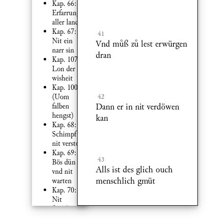
Kap. 66:
Erfarrung
aller land
Kap. 67:
41
Nit ein
Vnd mß z lest erwürgen
narr sin
dran
Kap. 107:
Lon der
wisheit
Kap. 100a:
(Uom
42
Dann er in nit verdöwen
falben
hengst)
kan
Kap. 68:
Schimpf
nit verston
Kap. 69:
43
Bös dün
Alls ist des glich ouch
vnd nit
menschlich gmüt
warten
Kap. 70:
Nit
fürsehen bi
zit