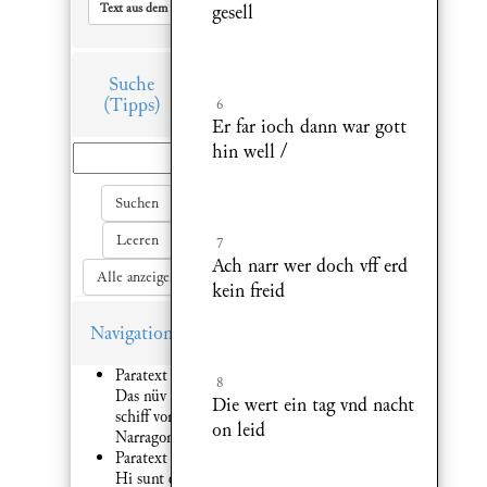
Text aus dem Hauptfenster in Zwischenablage kopieren
gesell
Suche
(Tipps)
6
Er far ioch dann war gott
hin well /
Suchen
Leeren
7
Ach narr wer doch vff erd
Alle anzeigen
kein freid
Navigation
Paratext 1:
8
Das nüv
Die wert ein tag vnd nacht
schiff von
on leid
Narragonia
Paratext 2:
Hi sunt qui