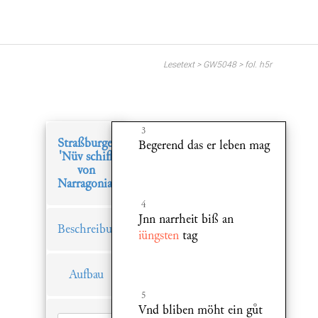
Lesetext > GW5048 > fol. h5r
3
Straßburger
Begerend das er leben mag
'Nüv schiff
von
Narragonia'
4
Jnn narrheit biß an
Beschreibung
iüngsten
tag
Aufbau
5
Vnd bliben möht ein gt