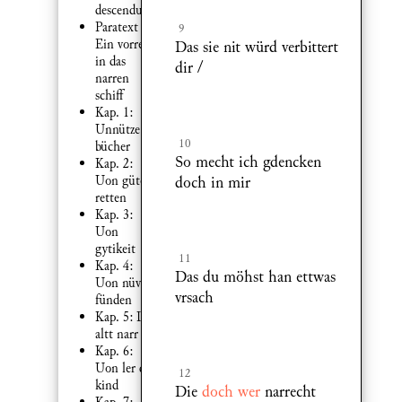
descendunt
Paratext 6:
9
Ein vorred
Das sie nit würd verbittert
in das
dir /
narren
schiff
Kap. 1:
Unnütze
10
bücher
So mecht ich gdencken
Kap. 2:
doch in mir
Uon güten
retten
Kap. 3:
Uon
gytikeit
11
Kap. 4:
Das du möhst han ettwas
Uon nüven
vrsach
fünden
Kap. 5: Der
altt narr
Kap. 6:
Uon ler der
12
kind
Die
doch wer
narrecht