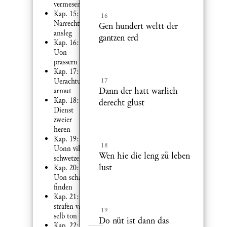
vermesenheit
Kap. 15:
16
Narrecht
Gen hundert weltt der
ansleg
gantzen erd
Kap. 16:
Uon
prassern
Kap. 17:
17
Uerachtung
Dann der hatt warlich
armut
Kap. 18:
derecht glust
Dienst
zweier
heren
Kap. 19:
18
Uonn vil
Wen hie die leng z leben
schwetzen
lust
Kap. 20:
Uon schatz
finden
Kap. 21:
strafen vnd
19
selb ton
Do nüt ist dann das
Kap. 22: