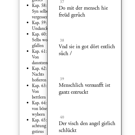
37
Kap. 58:
Do mit der mensch hie
Syn selbs
freüd gerch
vergessen
Kap. 59:
Undanckberkeit
Kap. 60:
Selbs wol
38
gfallen
Vnd sie in got dört entlich
Kap. 61:
sch /
Von
danntzen
Kap. 62:
Nachts
39
hofieren
Menschlich vernunfft ist
Kap. 63:
gantz entruckt
Von
bettlern
Kap. 64:
von bösen
wybern
40
Kap. 65:
Der visch den angel girlich
achtung des
schlückt
gstirns