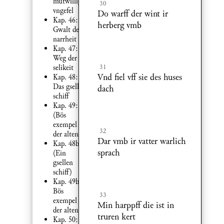
mütwillig
30
vngefel
Do warff der wint ir
Kap. 46:
herberg vmb
Gwalt der
narrheit
Kap. 47:
Weg der
31
selikeit
Vnd fiel vff sie des huses
Kap. 48:
Das gsellen
dach
schiff
Kap. 49:
(Bös
exempel
32
der alten)
Dar vmb ir vatter warlich
Kap. 48b:
sprach
(Ein
gsellen
schiff)
Kap. 49b:
Bös
33
exempel
Min harppff die ist in
der alten
truren kert
Kap. 50: