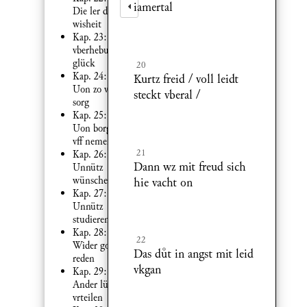
iamertal
Die ler der
wisheit
Kap. 23:
vberhebung
glück
20
Kap. 24:
Kurtz freid / voll leidt
Uon zo vil
steckt vberal /
sorg
Kap. 25:
Uon borg
vff nemen
21
Kap. 26:
Dann wz mit freud sich
Unnütz
wünschen
hie vacht on
Kap. 27:
Unnütz
studieren
Kap. 28:
22
Wider got
Das dt in angst mit leid
reden
vkgan
Kap. 29:
Ander lüt
vrteilen