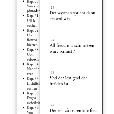
Kap. 30:
Von vile der
23
pfrunden
Der wysman spricht dann
Kap. 31:
ers wol wist
Uffslag
suchen
Kap. 32:
Uon
frowen
24
hietten
All freüd mit schmertzen
Kap. 33:
würt vermist /
Uon
eebruch
Kap. 34:
Nar hür als
25
vern
Vnd der lest grad der
Kap. 35:
freüden ist
Lichtlich
zürnen
Kap. 36:
Eygen
richtikeit
26
Kap. 37:
Der erst z truren alle frist
Von