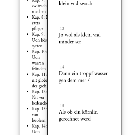
Kap. 7:
klein vnd swach
zwitracht
machen
Kap. 8: Nit
ratts
pflegen
13
Jo wol als klein vnd
Kap. 9:
Uon bösen
minder ser
sytten
Kap. 10:
Uon
warren
14
fründen
Dann ein troppf wasser
Kap. 11:
gen dem mer /
nit globen
der gschrift
Kap. 12:
Nit vor
bedencken
15
Kap. 13:
Als ob ein körnlin
von
gerechnet werd
buolern
Kap. 14:
Uon