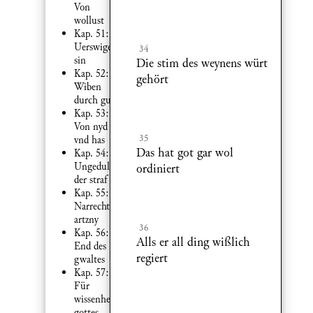
Von
wollust
Kap. 51:
Uerswigen
34
sin
Die stim des weynens würt
Kap. 52:
gehört
Wiben
durch gut
Kap. 53:
Von nyd
35
vnd has
Das hat got gar wol
Kap. 54:
Ungedult
ordiniert
der straf
Kap. 55:
Narrecht
artzny
36
Kap. 56:
Alls er all ding wißlich
End des
regiert
gwaltes
Kap. 57:
Für
wissenheit
gottes