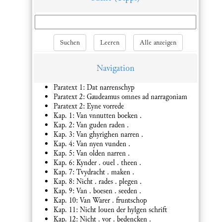
Suchen
Leeren
Alle anzeigen
Navigation
Paratext 1: Dat narrenschyp
Paratext 2: Gaudeamus omnes ad narragoniam
Paratext 2: Eyne vorrede
Kap. 1: Van vnnutten boeken .
Kap. 2: Van guden raden .
Kap. 3: Van ghyrighen narren .
Kap. 4: Van nyen vunden .
Kap. 5: Van olden narren .
Kap. 6: Kynder . ouel . theen .
Kap. 7: Tvydracht . maken .
Kap. 8: Nicht . rades . plegen .
Kap. 9: Van . boesen . seeden .
Kap. 10: Van Warer . fruntschop
Kap. 11: Nicht louen der hylgen schrift
Kap. 12: Nicht . vor . bedencken .