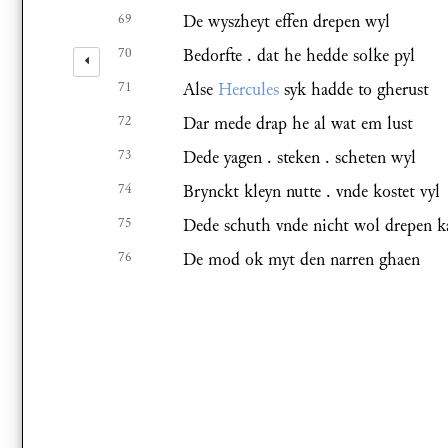
69
De wyszheyt effen drepen wyl
70
Bedorfte . dat he hedde solke pyl
71
Alse
Hercules
syk hadde to gherust
72
Dar mede drap he al wat em lust
73
Dede yagen . steken . scheten wyl
74
Brynckt kleyn nutte . vnde kostet vyl
75
Dede schuth vnde nicht wol drepen k
76
De mod ok myt den narren ghaen