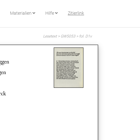
Materialien
Hilfe
Zitierlink
Lesetext > GW5053 > fol. D1v
eggen
gen
rck
h