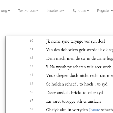
hrung
Textkorpus
Lesetexte
Synopse
Register
60
Jk neme syne terynge vor syn deel
61
Van des dobbelers gelt werde ik ok s
62
Dem mach men de sw in de arme leg
63
¶ Na wyszheyt scheten vele seer sterk
64
Vnde drepen doch nicht recht dat me
65
Se holden scheef . to hoch . to syd
66
Dsser anslach brickt to veler tyd
67
En varet torugge vth er anslach
68
Ghelyk alze in vortyden
Jonate
schac