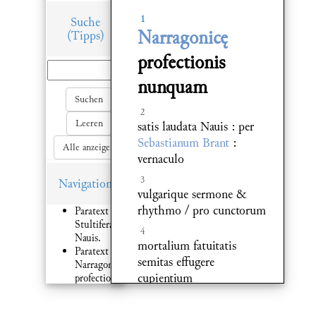
1
Suche
Narragonicę
(Tipps)
profectionis
nunquam
Suchen
2
Leeren
satis laudata Nauis : per
Sebastianum Brant
:
Alle anzeigen
vernaculo
3
Navigation
vulgarique sermone &
rhythmo / pro cunctorum
Paratext 1:
Stultifera
4
Nauis.
mortalium fatuitatis
Paratext 1:
semitas effugere
Narragonicę
cupientium
profectionis
nunquam
5
Paratext 7:
directione / speculo /