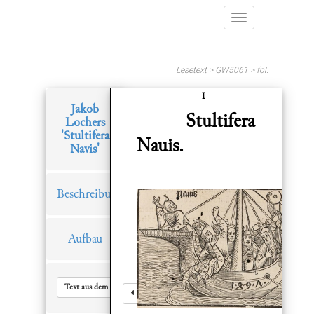
Lesetext > GW5061 > fol.
I
Jakob
Stultifera
Lochers
'Stultifera
Nauis.
Navis'
Beschreibung
Aufbau
Text aus dem Hauptfenster in Zwischenablage kopieren