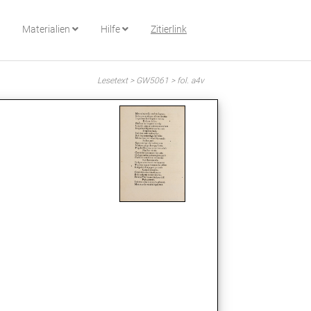
Materialien
Hilfe
Zitierlink
Lesetext > GW5061 > fol. a4v