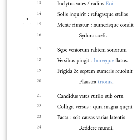
13
Inclytus vates / radios
Eoi
14
Solis inquirit : refugasque stellas
15
Mente rimatur : numerisque condit
16
Sydora coeli.
17
Sępe ventorum rabiem sonorum
18
Versibus pingit :
boreęque
flatus.
19
Frigida & septem numeris reuoluit
20
Plaustra
trionis
.
21
Candidus vates rutilo sub ortu
22
Colligit versus : quia magna quęrit
23
Facta : scit causas varias latentis
24
Reddere mundi.