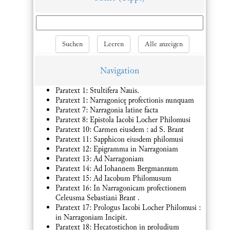
Suchen
Leeren
Alle anzeigen
Navigation
Paratext 1: Stultifera Nauis.
Paratext 1: Narragonicę profectionis nunquam
Paratext 7: Narragonia latine facta
Paratext 8: Epistola Iacobi Locher Philomusi
Paratext 10: Carmen eiusdem : ad S. Brant
Paratext 11: Sapphicon eiusdem philomusi
Paratext 12: Epigramma in Narragoniam
Paratext 13: Ad Narragoniam
Paratext 14: Ad Iohannem Bergmannum
Paratext 15: Ad Iacobum Philomusum
Paratext 16: In Narragonicam profectionem
Celeusma Sebastiani Brant .
Paratext 17: Prologus Iacobi Locher Philomusi :
in Narragoniam Incipit.
Paratext 18: Hecatostichon in proludium