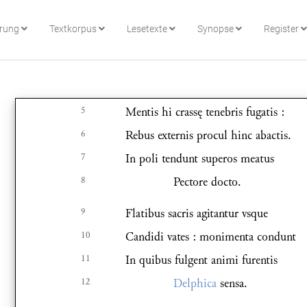
hrung
Textkorpus
Lesetexte
Synopse
Register
5
Mentis hi crassę tenebris fugatis :
6
Rebus externis procul hinc abactis.
7
In poli tendunt superos meatus
8
Pectore docto.
9
Flatibus sacris agitantur vsque
10
Candidi vates : monimenta condunt
11
In quibus fulgent animi furentis
12
Delphica
sensa.