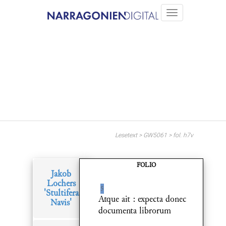
Lesetext > GW5061 > fol. h7v
FOLIO
Jakob
Lochers
5
'Stultifera
Atque ait : expecta donec
Navis'
documenta librorum