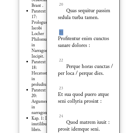
20
Brant .
Quas sequitur passim
Paratext
sedula turba tamen.
17:
Prologus
Iacobi
21
Locher
Profitentur enim cunctos
Philomusi :
sanare dolores :
in
Narragoniam
Incipit.
22
Paratext
Perque horas cunctas /
18:
per loca / perque dies.
Hecatostichon
in
proludium
23
Paratext
Et sua quod puero atque
20:
seni collyria prosint :
Argumentum
in
narragoniam
24
Kap. 1: De
Quod matrem iuuit :
inutilibus
prosit idemque seni.
libris.