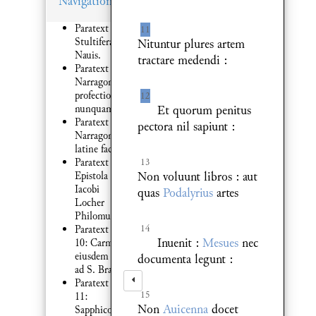
Navigation
Paratext 1:
11
Stultifera
Nituntur plures artem
Nauis.
tractare medendi :
Paratext 1:
Narragonicę
profectionis
12
Et quorum penitus
nunquam
Paratext 7:
pectora nil sapiunt :
Narragonia
latine facta
13
Paratext 8:
Non voluunt libros : aut
Epistola
Iacobi
quas
Podalyrius
artes
Locher
Philomusi
14
Paratext
Inuenit :
Mesues
nec
10: Carmen
eiusdem :
documenta legunt :
ad S. Brant
Paratext
15
11:
Non
Auicenna
docet
Sapphicon