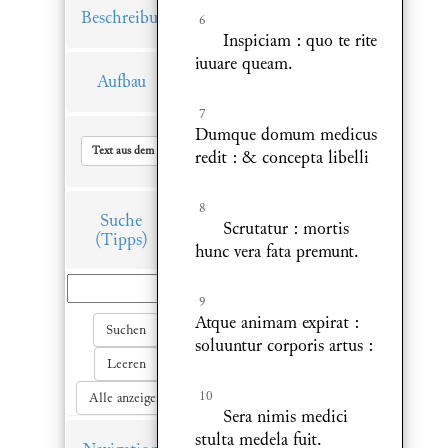
Beschreibung
6
Inspiciam : quo te rite
iuuare queam.
Aufbau
7
Dumque domum medicus
Text aus dem Hauptfenster in Zwischenablage kopieren
redit : & concepta libelli
8
Suche
Scrutatur : mortis
(Tipps)
hunc vera fata premunt.
9
Atque animam expirat :
Suchen
soluuntur corporis artus :
Leeren
10
Alle anzeigen
Sera nimis medici
stulta medela fuit.