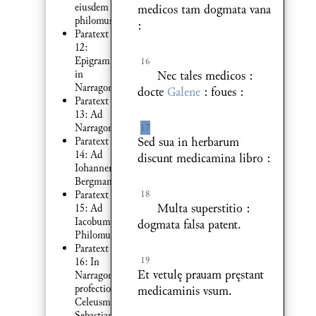
eiusdem
medicos tam dogmata vana
philomusi
:
Paratext
12:
Epigramma
16
Nec tales medicos :
in
Narragoniam
docte
Galene
: foues :
Paratext
13: Ad
17
Narragoniam
Sed sua in herbarum
Paratext
14: Ad
discunt medicamina libro :
Iohannem
Bergmannum
18
Paratext
Multa superstitio :
15: Ad
Iacobum
dogmata falsa patent.
Philomusum
Paratext
19
16: In
Et vetulę prauam pręstant
Narragonicam
profectionem
medicaminis vsum.
Celeusma
Sebastiani