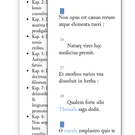
Kap. 2: De
bonis
25
consultoribus.
Non opus est causas rerum
Kap. 3: De
atque elementa tueri :
auaritia &
prodigalitate
Kap. 4: De
26
nouis
Naturę vires hęc
ritibus.
medicina premit.
Kap. 5: De
Antiquis
fatuis.
27
Kap. 6: De
Et morbos varios vna
doctrina
dissoluit in herba :
filiorum
Kap. 7: De
delatoribus
28
&
Qualem forte sibi
litigiorum
Thessala
saga dedit.
promotoribus.
Kap. 8:
Non sequi
29
bona
O
cucule
emplastro quis te
consilia.