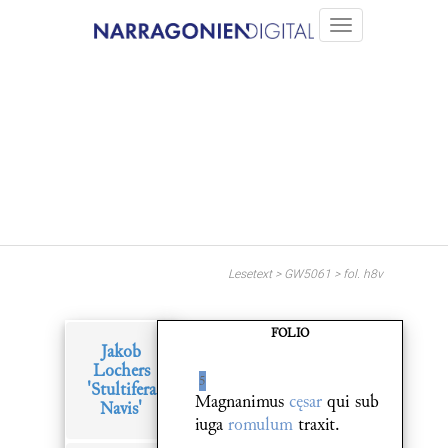
Lesetext > GW5061 > fol. h8v
FOLIO
Jakob
Lochers
5
'Stultifera
Magnanimus
cęsar
qui sub
Navis'
iuga
romulum
traxit.