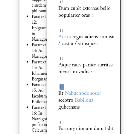
15
eiusdem
Dum cupit externas bello
philomusi
popularier oras :
Paratext
12:
Epigramma
16
in
Attica
regna adiens : amisit
Narragoniam
/ castra / virosque :
Paratext
13: Ad
Narragoniam
17
Paratext
Atque rates pariter turritas
14: Ad
mersit in vndis :
Iohannem
Bergmannum
Paratext
18
15: Ad
Et
Nabuchodonosor
Iacobum
sceptro
Babilona
Philomusum
gubernans
Paratext
16: In
Narragonicam
19
profectionem
Fortunę nimium dum fidit
Celeusma