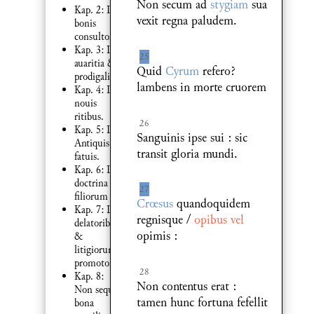
Non secum ad
stygiam
sua
Kap. 2: De
vexit regna paludem.
bonis
consultoribus.
Kap. 3: De
25
auaritia &
Quid
Cyrum
refero?
prodigalitate
lambens in morte cruorem
Kap. 4: De
nouis
ritibus.
26
Kap. 5: De
Sanguinis ipse sui : sic
Antiquis
transit gloria mundi.
fatuis.
Kap. 6: De
doctrina
27
filiorum
Crœsus
quandoquidem
Kap. 7: De
regnisque /
opibus vel
delatoribus
opimis :
&
litigiorum
promotoribus.
28
Kap. 8:
Non contentus erat :
Non sequi
tamen hunc fortuna fefellit
bona