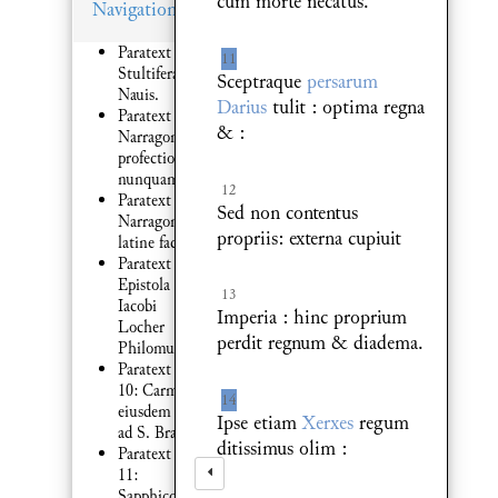
cum morte necatus.
Navigation
Paratext 1:
11
Stultifera
Sceptraque
persarum
Nauis.
Darius
tulit : optima regna
Paratext 1:
& :
Narragonicę
profectionis
nunquam
12
Paratext 7:
Sed non contentus
Narragonia
propriis: externa cupiuit
latine facta
Paratext 8:
Epistola
13
Iacobi
Imperia : hinc proprium
Locher
perdit regnum & diadema.
Philomusi
Paratext
10: Carmen
14
eiusdem :
Ipse etiam
Xerxes
regum
ad S. Brant
ditissimus olim :
Paratext
11:
Sapphicon