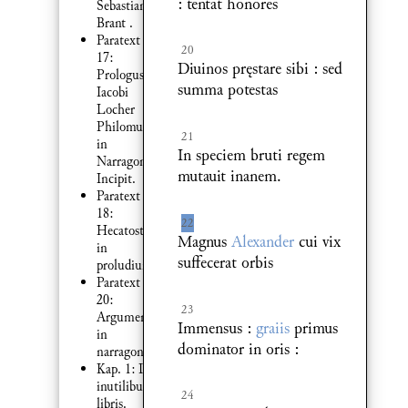
: tentat honores
Sebastiani
Brant .
Paratext
20
17:
Diuinos pręstare sibi : sed
Prologus
summa potestas
Iacobi
Locher
Philomusi :
21
in
In speciem bruti regem
Narragoniam
mutauit inanem.
Incipit.
Paratext
18:
22
Hecatostichon
Magnus
Alexander
cui vix
in
suffecerat orbis
proludium
Paratext
20:
23
Argumentum
Immensus :
graiis
primus
in
dominator in oris :
narragoniam
Kap. 1: De
inutilibus
24
libris.