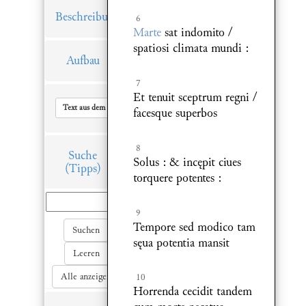
Beschreibung
6
Marte
sat indomito /
spatiosi climata mundi :
Aufbau
7
Et tenuit sceptrum regni /
Text aus dem Hauptfenster in Zwischenablage kopieren
facesque superbos
8
Suche
Solus : & incępit ciues
(Tipps)
torquere potentes :
9
Tempore sed modico tam
Suchen
sęua potentia mansit
Leeren
Alle anzeigen
10
Horrenda cecidit tandem