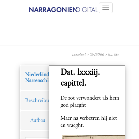
Lesetext > GW5066 > fol. l8v
Dat. lxxxiij.
Niederländisches
Narrenschiff
capittel.
De zot verwondert als hem
Beschreibung
god plaeght
Maer na verbetren hij niet
Aufbau
en vraeght.