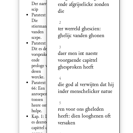
ende afgrijselicke zonden
Der narren
scip
die
Paratext 2:
Die
2
stierman
ter werreld ghescien:
vanden
ghelijc vanden ghonen
scepe.
Paratext 6:
3
Dit es de
daer men int naeste
vorsprake
voorgaende capittel
ende
prologe van
ghesproken heeft
desen
wercke.
4
Paratext
die god al verwijten dat hij
66: Een
inder menschelicker natue
anroepen
tonsen
5
heere om
ren voor ons gheleden
hulpe.
heeft: dien looghenen oft
Kap. 1: Dit
versaken
es deerste
capittel der