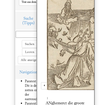
Text aus dem Hauptfenster in Zwischenablage kopieren
Suche
(Tipps)
Suchen
Leeren
Alle anzeigen
Navigation
Paratext 1:
Dit is der
zotten ende
der
1
narrenscip.
ANghemerct die groote
Paratext 2: