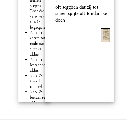
narren
6
scepen
oft segghen dat zij tot
Daer die
sijnen spijte oft tondancke
verwaende
doen
ziin in
begrepen.
Kap. 1: Die
eerste zot
ende narre
spreect
aldus.
Kap. 1: De
leeraer seit
aldus.
Kap. 2: Dat
tweede
capittel.
Kap. 2: De
leeraer seit
aldus.
Kap. 3: Dat
derde
capittel
Kap. 3: van