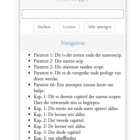
Suchen
Leeren
Alle anzeigen
Navigation
Paratext 1: Dit is der zotten ende der narrenscip.
Paratext 2: Der narren scip
Paratext 2: Die stierman vanden scepe.
Paratext 6: Dit es de vorsprake ende prologe van
desen wercke.
Paratext 66: Een anroepen tonsen heere om
hulpe.
Kap. 1: Dit es deerste capittel der narren scepen
Daer die verwaende ziin in begrepen.
Kap. 1: Die eerste zot ende narre spreect aldus.
Kap. 1: De leeraer seit aldus.
Kap. 2: Dat tweede capittel.
Kap. 2: De leeraer seit aldus.
Kap. 3: Dat derde capittel
Kap. 3: van ghuffheden