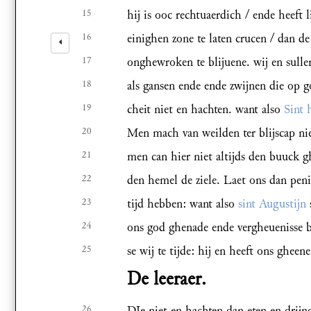
15
hij is ooc rechtuaerdich / ende heeft 
16
einighen zone te laten crucen / dan d
17
onghewroken te blijuene. wij en sulle
18
als gansen ende ende zwijnen die op g
19
cheit niet en hachten. want also
Sint 
20
Men mach van weilden ter blijscap ni
21
men can hier niet altijds den buuck g
22
den hemel de ziele. Laet ons dan penit
23
tijd hebben: want also
sint Augustijn
24
ons god ghenade ende vergheuenisse 
25
se wij te tijde: hij en heeft ons gheene
De leeraer.
26
DIe niet en hachten dan eten en drijn