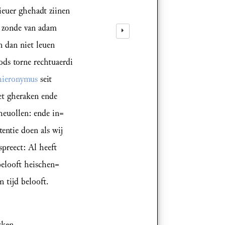
lieuer ghehadt ziinen
e zonde van adam
n dan niet leuen
ods torne rechtuaerdi
hieronymus
seit
et gheraken ende
heuollen: ende in=
entie doen als wij
spreect: Al heeft
belooft heischen=
n tijd belooft.
cken