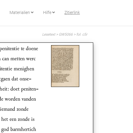
Materialien
Hilfe
Zitierlink
Lesetext > GW5066 > fol. c5r
enitentie te doene
n can metten werc
itentie menighen
tgaen dat onse=
heit: doet peniten=
n de worden vanden
 niemand zonde
 het een zonde is
is god barmhertich