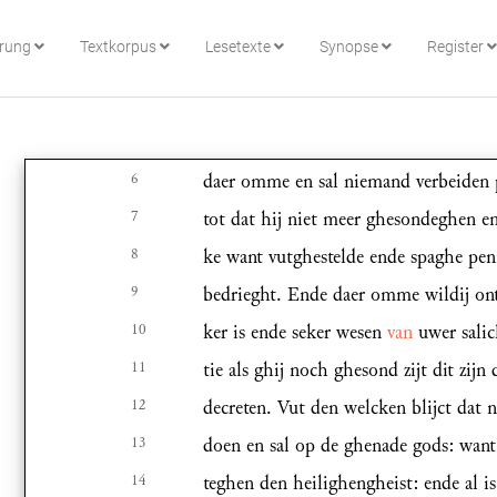
hrung
Textkorpus
Lesetexte
Synopse
Register
6
daer omme en sal niemand verbeiden p
7
tot dat hij niet meer ghesondeghen e
8
ke want vutghestelde ende spaghe pen
9
bedrieght. Ende daer omme wildij on
10
ker is ende seker wesen
van
uwer salic
11
tie als ghij noch ghesond zijt dit zij
12
decreten. Vut den welcken blijct dat
13
doen en sal op de ghenade gods: want
14
teghen den heilighengheist: ende al 